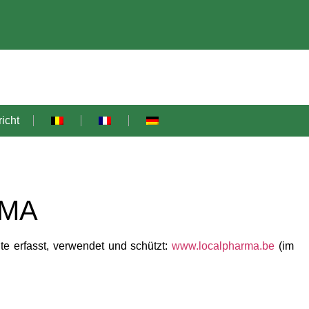
icht
RMA
 erfasst, verwendet und schützt:
www.localpharma.be
(im