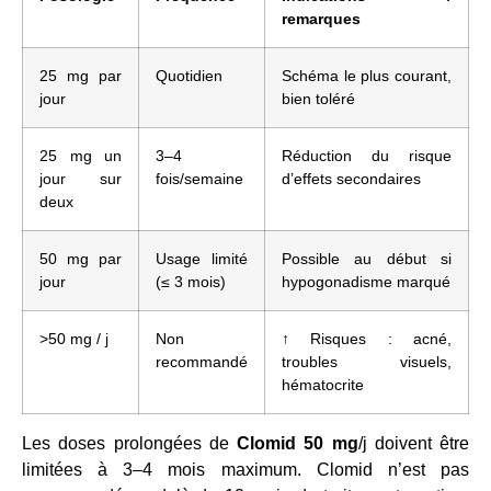
remarques
25 mg par
Quotidien
Schéma le plus courant,
jour
bien toléré
25 mg un
3–4
Réduction du risque
jour sur
fois/semaine
d’effets secondaires
deux
50 mg par
Usage limité
Possible au début si
jour
(≤ 3 mois)
hypogonadisme marqué
>50 mg / j
Non
↑ Risques : acné,
recommandé
troubles visuels,
hématocrite
Les doses prolongées de
Сlomid 50 mg
/j doivent être
limitées à 3–4 mois maximum. Clomid n’est pas