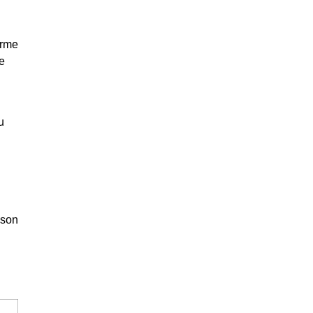
irme
e
u
 son