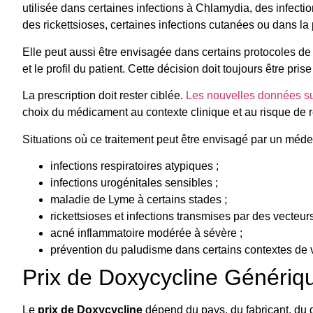
utilisée dans certaines infections à Chlamydia, des infecti
des rickettsioses, certaines infections cutanées ou dans la
Elle peut aussi être envisagée dans certains protocoles de 
et le profil du patient. Cette décision doit toujours être pri
La prescription doit rester ciblée.
Les nouvelles données sur
choix du médicament au contexte clinique et au risque de r
Situations où ce traitement peut être envisagé par un méde
infections respiratoires atypiques ;
infections urogénitales sensibles ;
maladie de Lyme à certains stades ;
rickettsioses et infections transmises par des vecteurs
acné inflammatoire modérée à sévère ;
prévention du paludisme dans certains contextes de
Prix de Doxycycline Génériq
Le
prix de Doxycycline
dépend du pays, du fabricant, du