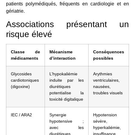
patients polymédiqués, fréquents en cardiologie et en
gériatrie.
Associations présentant un
risque élevé
Classe de
Mécanisme
Conséquences
médicaments
d’interaction
possibles
Glycosides
L’hypokaliémie
Arythmies
cardiotoniques
induite par les
ventriculaires,
(digoxine)
diurétiques
nausées,
potentialise la
troubles visuels
toxicité digitalique
IEC / ARA2
Synergie
Hypotension
hypotensive ;
sévère,
avec les
hyperkaliémie,
diurétiques
insuffisance