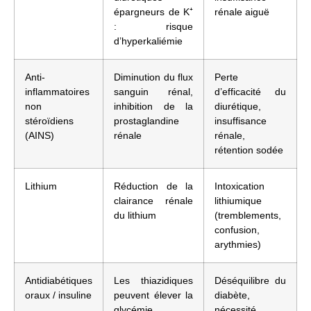
épargneurs de K⁺
rénale aiguë
: risque
d’hyperkaliémie
Anti-
Diminution du flux
Perte
inflammatoires
sanguin rénal,
d’efficacité du
non
inhibition de la
diurétique,
stéroïdiens
prostaglandine
insuffisance
(AINS)
rénale
rénale,
rétention sodée
Lithium
Réduction de la
Intoxication
clairance rénale
lithiumique
du lithium
(tremblements,
confusion,
arythmies)
Antidiabétiques
Les thiazidiques
Déséquilibre du
oraux / insuline
peuvent élever la
diabète,
glycémie
nécessité