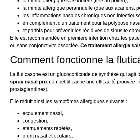
la rhinite allergique saisonnière (liée au pollen),
la rhinite allergique perannuelle (due aux acariens, p
les inflammations nasales chroniques non infectieus
en complément d'un traitement pour la polypose nasa
et parfois pour prévenir les récidives de sinusite chro
Elle est recommandée en première intention chez les patie
ou sans conjonctivite associée.
Ce traitement allergie sa
Comment fonctionne la fluti
La fluticasone est un glucocorticoïde de synthèse qui agit 
spray nasal prix
compétitif cache une efficacité prouvée :
prostaglandines).
Elle réduit ainsi les symptômes allergiques suivants :
écoulement nasal,
congestion,
éternuements répétés,
prurit nasal et oculaire,