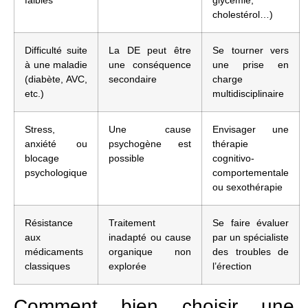
cholestérol…)
Difficulté suite
La DE peut être
Se tourner vers
à une maladie
une conséquence
une prise en
(diabète, AVC,
secondaire
charge
etc.)
multidisciplinaire
Stress,
Une cause
Envisager une
anxiété ou
psychogène est
thérapie
blocage
possible
cognitivo-
psychologique
comportementale
ou sexothérapie
Résistance
Traitement
Se faire évaluer
aux
inadapté ou cause
par un spécialiste
médicaments
organique non
des troubles de
classiques
explorée
l’érection
Comment bien choisir une