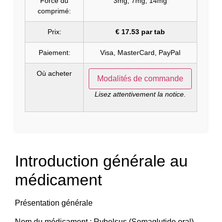
Force du
3mg, 7mg, 14mg
comprimé:
Prix:
€ 17.53 par tab
Paiement:
Visa, MasterCard, PayPal
Où acheter
Modalités de commande
Lisez attentivement la notice.
Introduction générale au
médicament
Présentation générale
Nom du médicament : Rybelsus (Semaglutide oral)