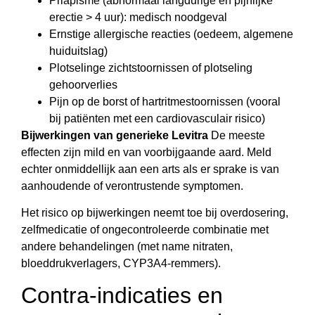
Priapisme (abnormaal langdurige en pijnlijke
erectie > 4 uur): medisch noodgeval
Ernstige allergische reacties (oedeem, algemene
huiduitslag)
Plotselinge zichtstoornissen of plotseling
gehoorverlies
Pijn op de borst of hartritmestoornissen (vooral
bij patiënten met een cardiovasculair risico)
Bijwerkingen van generieke Levitra
De meeste
effecten zijn mild en van voorbijgaande aard. Meld
echter onmiddellijk aan een arts als er sprake is van
aanhoudende of verontrustende symptomen.
Het risico op bijwerkingen neemt toe bij overdosering,
zelfmedicatie of ongecontroleerde combinatie met
andere behandelingen (met name nitraten,
bloeddrukverlagers, CYP3A4-remmers).
Contra-indicaties en