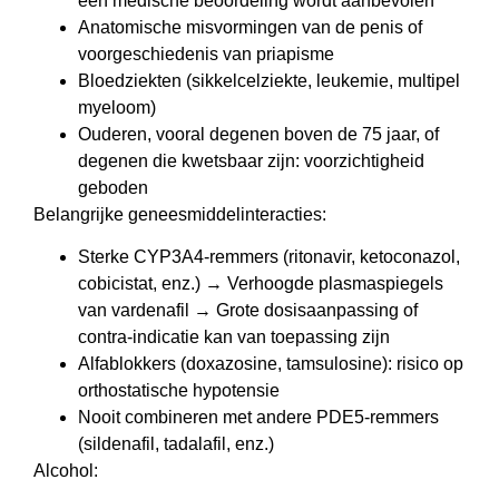
een medische beoordeling wordt aanbevolen
Anatomische misvormingen van de penis of
voorgeschiedenis van priapisme
Bloedziekten (sikkelcelziekte, leukemie, multipel
myeloom)
Ouderen, vooral degenen boven de 75 jaar, of
degenen die kwetsbaar zijn: voorzichtigheid
geboden
Belangrijke geneesmiddelinteracties:
Sterke CYP3A4-remmers (ritonavir, ketoconazol,
cobicistat, enz.) → Verhoogde plasmaspiegels
van vardenafil → Grote dosisaanpassing of
contra-indicatie kan van toepassing zijn
Alfablokkers (doxazosine, tamsulosine): risico op
orthostatische hypotensie
Nooit combineren met andere PDE5-remmers
(sildenafil, tadalafil, enz.)
Alcohol: