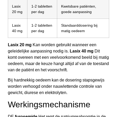
Lasix
1-2 tabletten
Kwetsbare patiënten,
20 mg
per dag
goede aanpassing
Lasix
1-2 tabletten
Standaarddosering bij
40 mg
per dag
matig oedeem
Lasix 20 mg
Kan worden gebruikt wanneer een
geleidelijke aanpassing nodig is.
Lasix 40 mg
Dit
komt overeen met een veelvoorkomend beeld bij matig
oedeem, maar de keuze hangt altijd af van de toestand
van de patiënt en het voorschrift.
Bij hardnekkig oedeem kan de dosering stapsgewijs
worden verhoogd onder nauwlettende controle van
gewicht, diurese en elektrolyten.
Werkingsmechanisme
DE
furosemide
Het remt de natriumreabsorptie in de