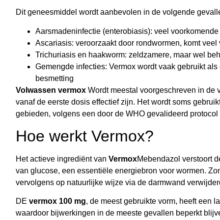
Dit geneesmiddel wordt aanbevolen in de volgende gevall
Aarsmadeninfectie (enterobiasis): veel voorkomende i
Ascariasis: veroorzaakt door rondwormen, komt veel v
Trichuriasis en haakworm: zeldzamere, maar wel beh
Gemengde infecties: Vermox wordt vaak gebruikt als
besmetting
Volwassen vermox
Wordt meestal voorgeschreven in de vo
vanaf de eerste dosis effectief zijn. Het wordt soms gebr
gebieden, volgens een door de WHO gevalideerd protocol
Hoe werkt Vermox?
Het actieve ingrediënt van
Vermox
Mebendazol verstoort d
van glucose, een essentiële energiebron voor wormen. Zon
vervolgens op natuurlijke wijze via de darmwand verwijder
DE
vermox 100 mg
, de meest gebruikte vorm, heeft een 
waardoor bijwerkingen in de meeste gevallen beperkt blijv