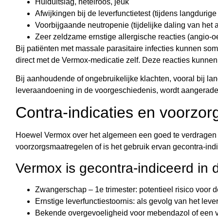
Huiduitslag, netelroos, jeuk
Afwijkingen bij de leverfunctietest (tijdens langduri
Voorbijgaande neutropenie (tijdelijke daling van het a
Zeer zeldzame ernstige allergische reacties (angio-
Bij patiënten met massale parasitaire infecties kunnen so
direct met de Vermox-medicatie zelf. Deze reacties kunnen k
Bij aanhoudende of ongebruikelijke klachten, vooral bij la
leveraandoening in de voorgeschiedenis, wordt aangeraden
Contra-indicaties en voorzo
Hoewel Vermox over het algemeen een goed te verdragen
voorzorgsmaatregelen of is het gebruik ervan gecontra-ind
Vermox is gecontra-indiceerd in 
Zwangerschap – 1e trimester: potentieel risico voor 
Ernstige leverfunctiestoornis: als gevolg van het l
Bekende overgevoeligheid voor mebendazol of een v