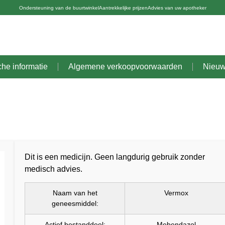
Ondersteuning van de buurtwinkel
Aantrekkelijke prijzen
Advies van uw apotheker
che informatie
Algemene verkoopvoorwaarden
Nieu
Dit is een medicijn. Geen langdurig gebruik zonder
medisch advies.
Naam van het
Vermox
geneesmiddel:
Actief bestanddeel:
Mebendazol