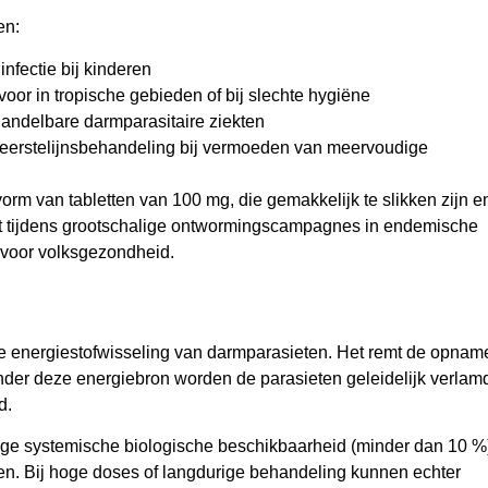
en:
nfectie bij kinderen
oor in tropische gebieden of bij slechte hygiëne
andelbare darmparasitaire ziekten
 eerstelijnsbehandeling bij vermoeden van meervoudige
rm van tabletten van 100 mg, die gemakkelijk te slikken zijn e
uikt tijdens grootschalige ontwormingscampagnes in endemische
 voor volksgezondheid.
e energiestofwisseling van darmparasieten. Het remt de opnam
der deze energiebron worden de parasieten geleidelijk verlam
d.
lage systemische biologische beschikbaarheid (minder dan 10 %
en. Bij hoge doses of langdurige behandeling kunnen echter