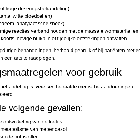
ge of hoge doseringsbehandeling)
antal witte bloedcellen)
oedeem, anafylactische shock)
mmige reacties verband houden met de massale wormsterfte, en 
oorts, hevige buikpijn of tijdelijke ontstekingen omvatten.
ngdurige behandelingen, herhaald gebruik of bij patiënten met e
 een arts te raadplegen.
rgsmaatregelen voor gebruik
 behandeling is, vereisen bepaalde medische aandoeningen
iceerd.
de volgende gevallen:
de ontwikkeling van de foetus
evermetabolisme van mebendazol
an de hulpstoffen