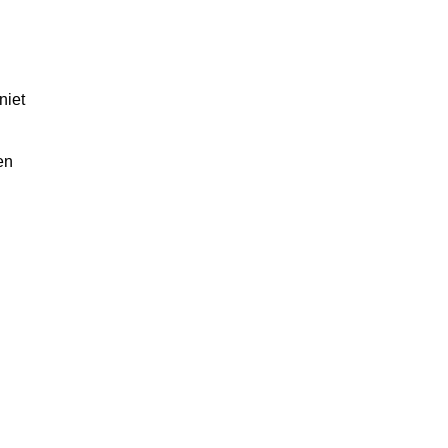
niet
en