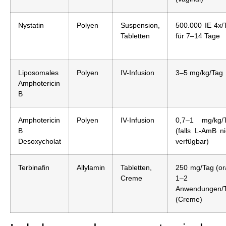
Nystatin
Polyen
Suspension,
500.000 IE 4x/
Tabletten
für 7–14 Tage
Liposomales
Polyen
IV-Infusion
3–5 mg/kg/Tag
Amphotericin
B
Amphotericin
Polyen
IV-Infusion
0,7–1 mg/kg/
B
(falls L-AmB ni
Desoxycholat
verfügbar)
Terbinafin
Allylamin
Tabletten,
250 mg/Tag (ora
Creme
1–2
Anwendungen/
(Creme)