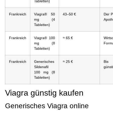
Tabletten)
Frankreich
Viagra® 50
43–50 €
Der Pr
mg (4
Apoth
Tabletten)
Frankreich
Viagra® 100
≈ 65 €
Wirts
mg (8
Form
Tabletten)
Frankreich
Generisches
≈ 25 €
Bis
Sildenafil
günst
100 mg (8
Tabletten)
Viagra günstig kaufen
Generisches Viagra online