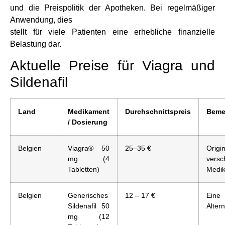
und die Preispolitik der Apotheken. Bei regelmäßiger
Anwendung, dies
stellt für viele Patienten eine erhebliche finanzielle
Belastung dar.
Aktuelle Preise für Viagra und
Sildenafil
Land
Medikament
Durchschnittspreis
Beme
/ Dosierung
Belgien
Viagra® 50
25–35 €
Origin
mg (4
versc
Tabletten)
Medi
Belgien
Generisches
12 – 17 €
Ein
Sildenafil 50
Altern
mg (12