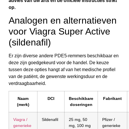
advies van uw arts en de officiële instructies strikt
op.
Analogen en alternatieven
voor Viagra Super Active
(sildenafil)
Er zijn diverse andere PDE5-remmers beschikbaar en
deze zijn goedgekeurd voor de handel. De keuze
tussen deze opties hangt af van het medische profiel
van de patiënt, de gewenste werkingsduur en de
verdraagbaarheid.
Naam
DCI
Beschikbare
Fabrikant
(merk)
doseringen
Viagra /
Sildenafil
25 mg, 50
Pfizer /
generieke
mg, 100 mg
generieke