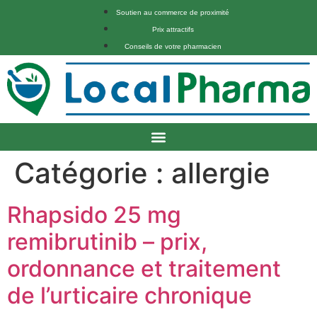
Soutien au commerce de proximité
Prix attractifs
Conseils de votre pharmacien
Catégorie :
allergie
Rhapsido 25 mg
remibrutinib – prix,
ordonnance et traitement
de l’urticaire chronique