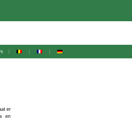
ws
at er
ia en