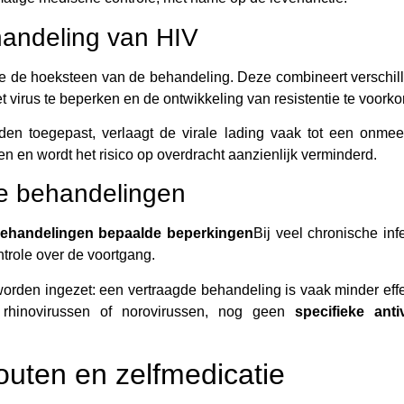
ehandeling van HIV
erapie de hoeksteen van de behandeling. Deze combineert verschi
 virus te beperken en de ontwikkeling van resistentie te voork
en toegepast, verlaagt de virale lading vaak tot een onmee
en en wordt het risico op overdracht aanzienlijk verminderd.
le behandelingen
behandelingen bepaalde beperkingen
Bij veel chronische inf
ntrole over de voortgang.
worden ingezet: een vertraagde behandeling is vaak minder effec
 rhinovirussen of norovirussen, nog geen
specifieke antiv
outen en zelfmedicatie