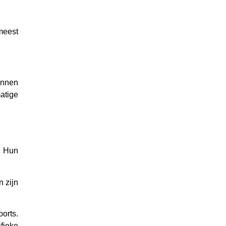
meest
unnen
atige
. Hun
n zijn
orts.
fieke