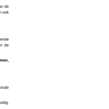
van de
n ook
kende
en de
rmen,
virale
ledig.