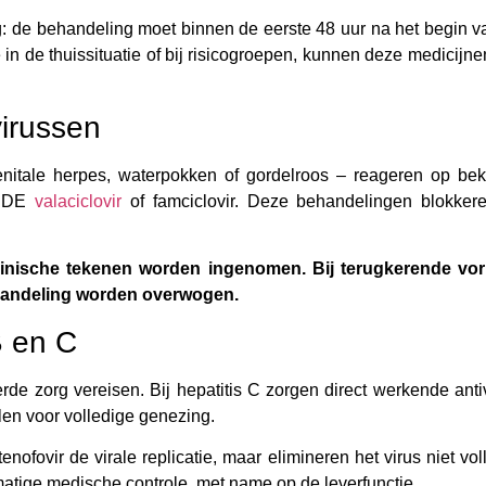
ning: de behandeling moet binnen de eerste 48 uur na het begin 
 de thuissituatie of bij risicogroepen, kunnen deze medicijne
virussen
genitale herpes, waterpokken of gordelroos – reageren op be
DE
valaciclovir
of famciclovir. Deze behandelingen blokker
e klinische tekenen worden ingenomen. Bij terugkerende vo
ehandeling worden overwogen.
B en C
erde zorg vereisen. Bij hepatitis C zorgen direct werkende anti
en voor volledige genezing.
nofovir de virale replicatie, maar elimineren het virus niet vol
tige medische controle, met name op de leverfunctie.