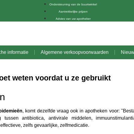
Ondersteuning van de buurtwinkel
Aantrekkelijke prijzen
Advies van uw apotheker
che informatie
Algemene verkoopvoorwaarden
Nieu
oet weten voordat u ze gebruikt
en
epidemieën
, komt dezelfde vraag ook in apotheken voor: "Besta
tussen antibiotica, antivirale middelen, immuunstimulant
ffectieve, zelfs gevaarlijke, zelfmedicatie.