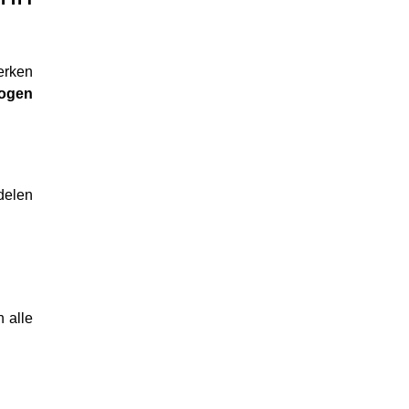
erken
mogen
delen
n alle