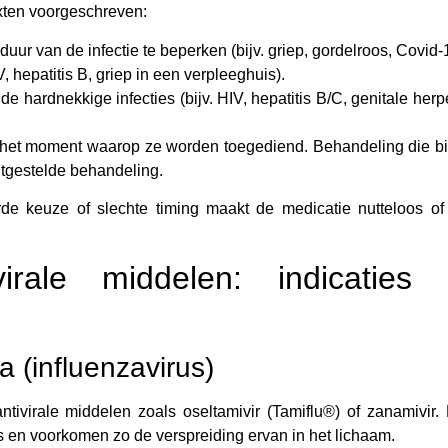
exten voorgeschreven:
uur van de infectie te beperken (bijv. griep, gordelroos, Covid-
V, hepatitis B, griep in een verpleeghuis).
hardnekkige infecties (bijv. HIV, hepatitis B/C, genitale herp
n het moment waarop ze worden toegediend. Behandeling die b
uitgestelde behandeling.
rde keuze of slechte timing maakt de medicatie nutteloos of 
virale middelen: indicaties
a (influenzavirus)
tivirale middelen zoals oseltamivir (Tamiflu®) of zanamivir.
 en voorkomen zo de verspreiding ervan in het lichaam.