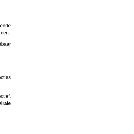
llende
omen.
tbaar
ecties
tief.
irale