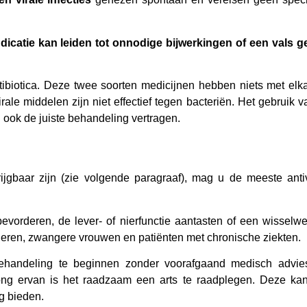
dicatie kan leiden tot onnodige bijwerkingen of een vals g
tibiotica. Deze twee soorten medicijnen hebben niets met elka
virale middelen zijn niet effectief tegen bacteriën. Het gebruik 
n ook de juiste behandeling vertragen.
jgbaar zijn (zie volgende paragraaf), mag u de meeste antiv
bevorderen, de lever- of nierfunctie aantasten of een wisselwe
eren, zwangere vrouwen en patiënten met chronische ziekten.
behandeling te beginnen zonder voorafgaand medisch advies
ong ervan is het raadzaam een arts te raadplegen. Deze ka
g bieden.