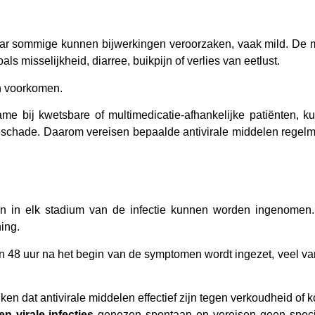
ar sommige kunnen bijwerkingen veroorzaken, vaak mild. De 
s misselijkheid, diarree, buikpijn of verlies van eetlust.
en voorkomen.
me bij kwetsbare of multimedicatie-afhankelijke patiënten, k
che schade. Daarom vereisen bepaalde antivirale middelen regelm
len in elk stadium van de infectie kunnen worden ingenomen
ning.
an 48 uur na het begin van de symptomen wordt ingezet, veel va
 dat antivirale middelen effectief zijn tegen verkoudheid of ko
 virale infecties
genezen spontaan en vereisen geen speci