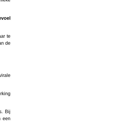
evoel
ar te
van de
irale
rking
. Bij
n een