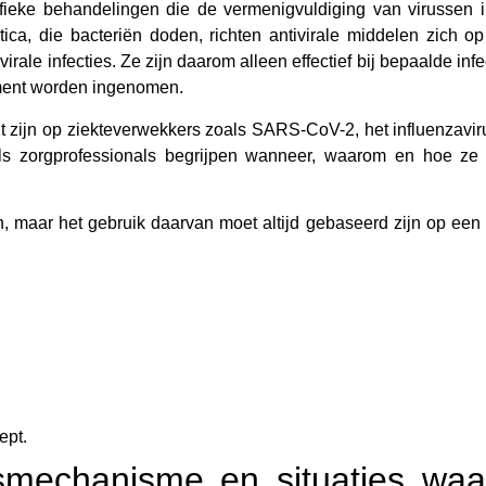
ifieke behandelingen die de vermenigvuldiging van virussen i
otica, die bacteriën doden, richten antivirale middelen zich o
ale infecties. Ze zijn daarom alleen effectief bij bepaalde infe
oment worden ingenomen.
t zijn op ziekteverwekkers zoals SARS-CoV-2, het influenzavir
als zorgprofessionals begrijpen wanneer, waarom en hoe ze
 maar het gebruik daarvan moet altijd gebaseerd zijn op een
ept.
gsmechanisme en situaties waa