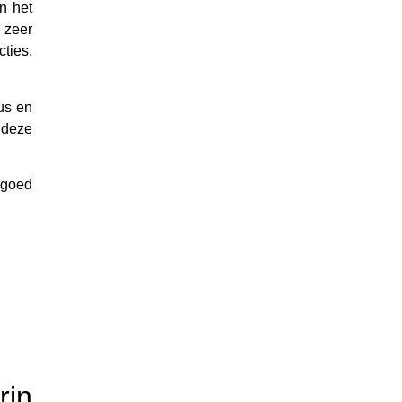
n het
p zeer
cties,
us en
 deze
 goed
rin