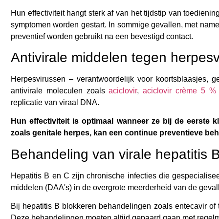
Hun effectiviteit hangt sterk af van het tijdstip van toedie
symptomen worden gestart. In sommige gevallen, met name in
preventief worden gebruikt na een bevestigd contact.
Antivirale middelen tegen herpes
Herpesvirussen – verantwoordelijk voor koortsblaasjes, 
antivirale moleculen zoals
aciclovir
,
aciclovir crème 5 %
replicatie van viraal DNA.
Hun effectiviteit is optimaal wanneer ze bij de eerst
zoals genitale herpes, kan een continue preventieve b
Behandeling van virale hepatitis 
Hepatitis B en C zijn chronische infecties die gespecialise
middelen (DAA's) in de overgrote meerderheid van de gevall
Bij hepatitis B blokkeren behandelingen zoals entecavir of te
Deze behandelingen moeten altijd gepaard gaan met regelma