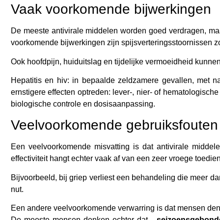
Vaak voorkomende bijwerkingen
De meeste antivirale middelen worden goed verdragen, ma
voorkomende bijwerkingen zijn spijsverteringsstoornissen zoal
Ook hoofdpijn, huiduitslag en tijdelijke vermoeidheid kunn
Hepatitis en hiv: in bepaalde zeldzamere gevallen, met na
ernstigere effecten optreden: lever-, nier- of hematologis
biologische controle en dosisaanpassing.
Veelvoorkomende gebruiksfouten
Een veelvoorkomende misvatting is dat antivirale midde
effectiviteit hangt echter vaak af van een zeer vroege toedie
Bijvoorbeeld, bij griep verliest een behandeling die meer d
nut.
Een andere veelvoorkomende verwarring is dat mensen denken
De meeste mensen denken echter dat...
seizoensgebonden