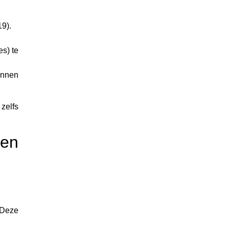
19).
es) te
innen
zelfs
 en
 Deze